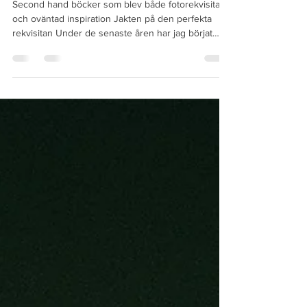
världar
Second hand böcker som blev både fotorekvisita
och oväntad inspiration Jakten på den perfekta
rekvisitan Under de senaste åren har jag börjat
samla på böcker men kanske inte på det sätt man
brukar tänka sig. De flesta av böckerna i mina hyllor
har inte köpts för sin handling, sina författare eller
ens sitt ämne. De har köpts för sitt yttre. När jag
fotograferar bilder till bildbanker letar jag ofta efter
rekvisita som skapar en varm, tidlös och lite taktil
känsla. Böcker fung