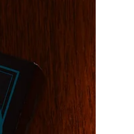
en bild på en blomma som var sådär drömsk och
mjukt halvskarp som så många blomsterbilder är
där inne. Av någon anledning tänkte jag: Det där
måste jag lära mig. Problemet: Jag saknar rätt
utrustning Det fanns bara ett litet hinder. Eller tre.
Jag äger inget makroobjektiv,