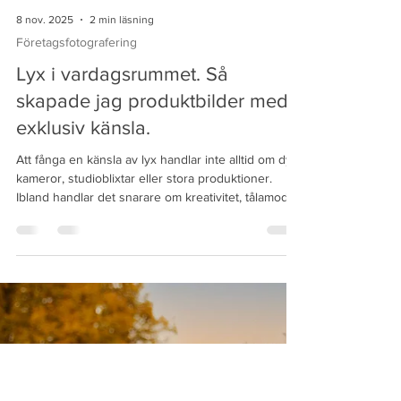
8 nov. 2025
2 min läsning
Företagsfotografering
Lyx i vardagsrummet. Så
skapade jag produktbilder med
exklusiv känsla.
Att fånga en känsla av lyx handlar inte alltid om dyra
kameror, studioblixtar eller stora produktioner.
Ibland handlar det snarare om kreativitet, tålamod
och att verkligen förstå ljusets magi. När jag skulle
fotografera de här förpackningarna innehållande
löjrom för märket Maj-Britts ville jag skapa något
som kändes både elegant och genuint – trots att
jag jobbade hemma i mitt vardagsrum. En enkel