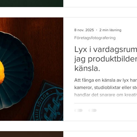
jag lära mig. Problemet: Jag s
fanns bara ett litet hinder. Ell
makroobjektiv,
8 nov. 2025
2 min läsning
Företagsfotografering
Lyx i vardagsru
jag produktbilde
känsla.
Att fånga en känsla av lyx han
kameror, studioblixtar eller s
handlar det snarare om kreati
verkligen förstå ljusets magi.
här förpackningarna innehåll
Britts ville jag skapa något som kändes både elegant och
genuint – trots att jag jobba
En enkel ljuskälla, många möj