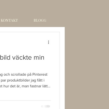
KONTAKT
BLOGG
-bild väckte min
g och scrollade på Pinterest
t par produktbilder jag fått i
t hur det är, man fastnar lätt.
d på en blomma som var sådär
som så många blomsterbilder
ng tänkte jag: Det där måste