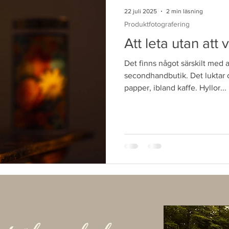
varma, lyxiga känslan använd
22 juli 2025
2 min läsning
Produktfotografering
Att leta utan att 
Det finns något särskilt med at
secondhandbutik. Det luktar o
papper, ibland kaffe. Hyllor...