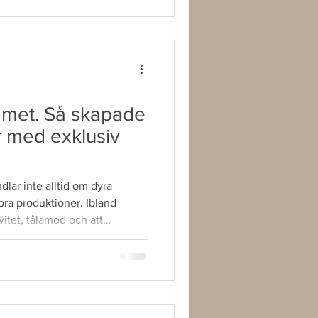
aknar rätt utrustning Det
er tre. Jag äger inget
mmet. Så skapade
r med exklusiv
dlar inte alltid om dyra
tora produktioner. Ibland
vitet, tålamod och att
 När jag skulle fotografera de
ande löjrom för märket Maj-
de hemma i mitt vardagsrum.
ligheter För att få fram den