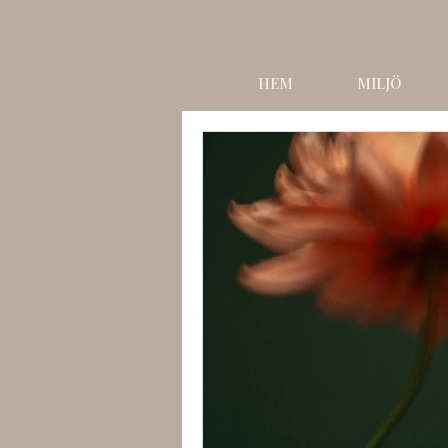
HEM
MILJÖ