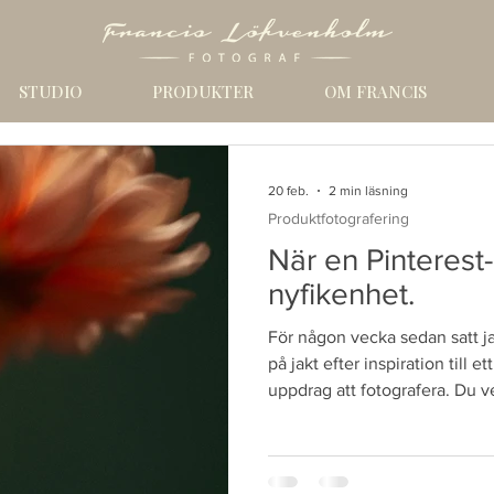
STUDIO
PRODUKTER
OM FRANCIS
20 feb.
2 min läsning
Produktfotografering
När en Pinterest
nyfikenhet.
För någon vecka sedan satt ja
på jakt efter inspiration till et
uppdrag att fotografera. Du ve
Plötsligt dök det upp en bil
drömsk och mjukt halvskarp 
är där inne. Av någon anledni