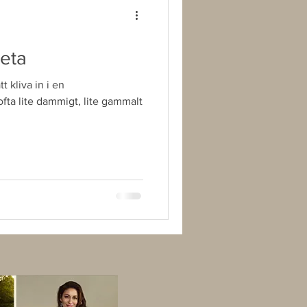
veta
t kliva in i en
fta lite dammigt, lite gammalt