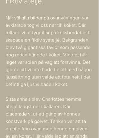
Fiktiv ateljé.
När väl alla bilder på ovanvåningen var 
avklarade tog vi oss ner till köket. Där 
rullade vi ut tygrullar på köksbordet och 
skapade en fiktiv syateljé. Bakgrunden 
blev två gigantiska tavlor som passande 
nog redan hängde i köket. Vid det här 
laget var solen på väg att försvinna. Det 
gjorde att vi inte hade tid att med någon 
ljussättning utan valde att fota helt i det 
befintliga ljus vi hade i köket.  
Sista anhalt blev Charlottes hemma 
ateljé längst ner i källaren. Där 
placerade vi ut ett gäng av hennes 
konstverk på golvet. Tanken var att ta 
en bild från ovan med henne omgiven 
av sin konst. Här valde jag att använda 