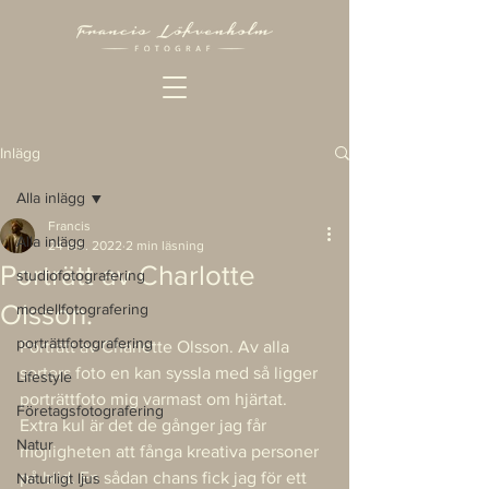
Inlägg
Alla inlägg
Francis
Alla inlägg
24 feb. 2022
2 min läsning
Porträtt av Charlotte
studiofotografering
Olsson.
modellfotografering
porträttfotografering
Porträtt av Charlotte Olsson. Av alla 
sorters foto en kan syssla med så ligger 
Lifestyle
porträttfoto mig varmast om hjärtat. 
Företagsfotografering
Extra kul är det de gånger jag får 
Natur
möjligheten att fånga kreativa personer 
på bild. En sådan chans fick jag för ett 
Naturligt ljus