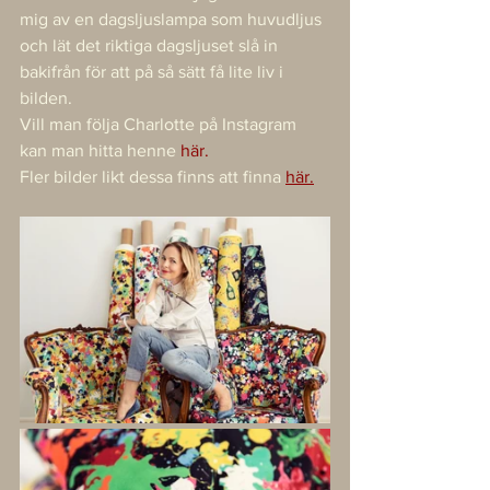
mig av en dagsljuslampa som huvudljus 
och lät det riktiga dagsljuset slå in 
bakifrån för att på så sätt få lite liv i 
bilden. 
Vill man följa Charlotte på Instagram 
kan man hitta henne 
h
är.
Fler bilder likt dessa finns att finna 
här.