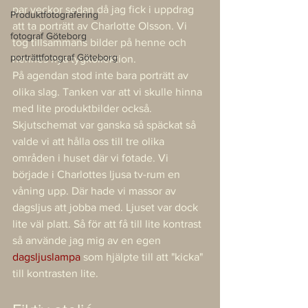
par veckor sedan då jag fick i uppdrag 
Produktfotografering
att ta porträtt av Charlotte Olsson. Vi 
fotograf Göteborg
tog tillsammans bilder på henne och 
porträttfotograf Göteborg
hennes nya tygkollektion. 
På agendan stod inte bara porträtt av 
olika slag. Tanken var att vi skulle hinna 
med lite produktbilder också. 
Skjutschemat var ganska så späckat så 
valde vi att hålla oss till tre olika 
områden i huset där vi fotade. Vi 
började i Charlottes ljusa tv-rum en 
våning upp. Där hade vi massor av 
dagsljus att jobba med. Ljuset var dock 
lite väl platt. Så för att få till lite kontrast 
så använde jag mig av en egen 
dagsljuslampa
 som hjälpte till att "kicka" 
till kontrasten lite.