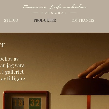
STUDIO
PRODUKTER
OM FRANCIS
er
 behov av
kan jag vara
t i galleriet
l av tidigare