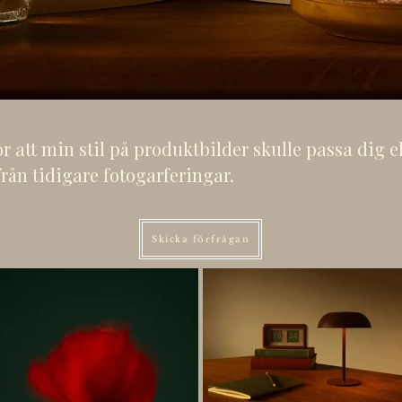
 att min stil på produktbilder skulle passa dig elle
från tidigare fotogarferingar.
Skicka förfrågan