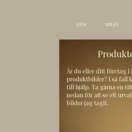
HEM
MILJÖ
Produkt
Är du eller ditt företag i
produktbilder? I så fall 
till hjälp. Ta gärna en tit
nedan för att se ett urva
bilder jag tagit.