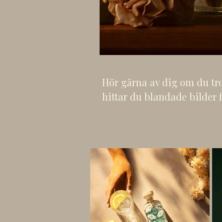
Hör gärna av dig om du tror
hittar du blandade bilder 