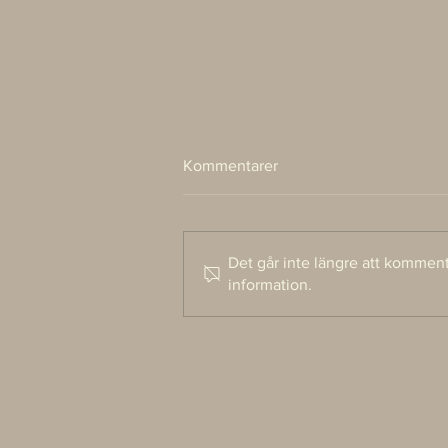
Kommentarer
Det går inte längre att kommen
information.
När omslaget leder till nya
världar