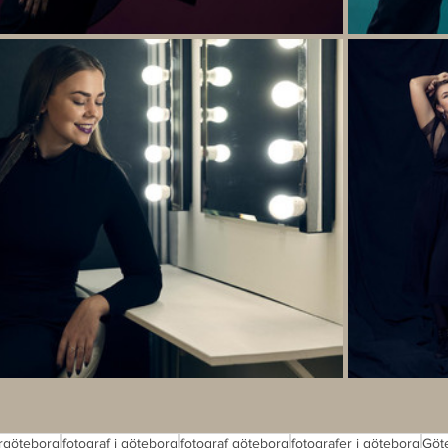
ergöteborg
fotograf i göteborg
fotograf göteborg
fotografer i göteborg
Göt