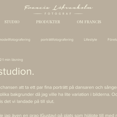
STUDIO
PRODUKTER
OM FRANCIS
modellfotografering
porträttfotografering
Lifestyle
Föret
2
1 min läsning
ktfotografering
fotograf Göteborg
porträttfotograf Göteborg
 studion.
 chansen att ta ett par fina porträtt på dansaren och sånge
olika bakgrunder då jag ville ha lite variation i bilderna. Oc
s det vi landade på till slut.
e jag även en prao (Gustav) på plats som hjälpte till med 