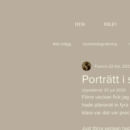
HEM
MILJÖ
Alla inlägg
studiofotografering
Francis
22 feb. 202
Natur
Naturligt ljus
Produ
Porträtt i
Uppdaterat:
30 juli 2025
Förra veckan fick jag
hade planerat in fyra 
klara var det var preci
Just förra veckan had