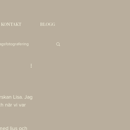
KONTAKT
BLOGG
agsfotografering
rskan Lisa. Jag 
h när vi var 
med ljus och 