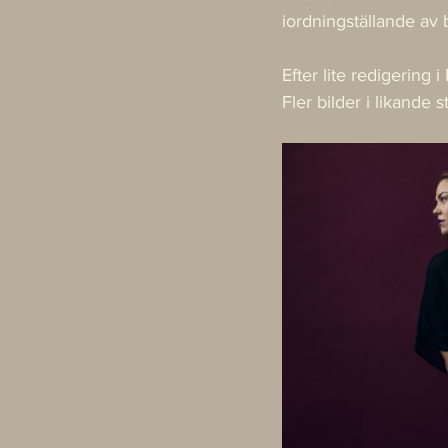
iordningställande av
Efter lite redigering 
Fler bilder i likande st