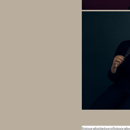
fotografgöteborg
fotograf