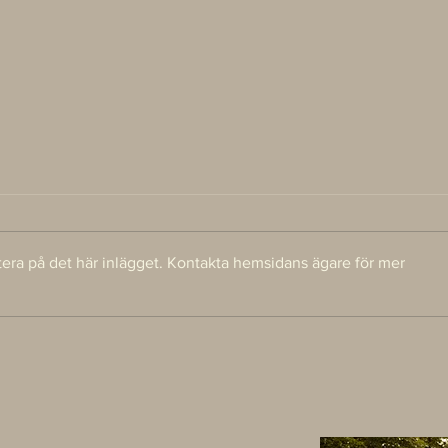
tera på det här inlägget. Kontakta hemsidans ägare för mer
När en Pinterest-bild väckte
Lyx 
min nyfikenhet.
skap
med 