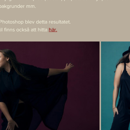
 bakgrunder mm. 
i Photoshop blev detta resultatet.
il finns också att hitta 
här.