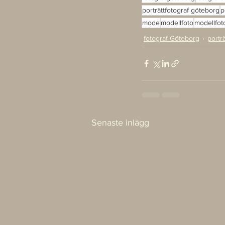
porträttfotograf göteborg
p
mode
modellfoto
modellfot
fotograf Göteborg
portr
Senaste inlägg