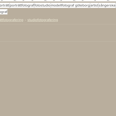
orträtt
porträttfotograf
fotostudio
modellfotograf göteborg
artist
sångerska
ograf
ättfotografering
studiofotografering