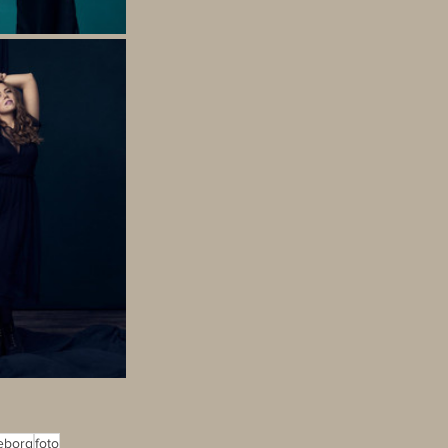
eborg
foto