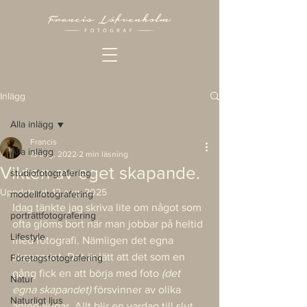
Inlägg
Alla inlägg
Francis
Alla inlägg
19 aug. 2022
2 min läsning
Vikten av eget skapande.
studiofotografering
Uppdaterat:
12 aug. 2025
modellfotografering
Idag tänkte jag skriva lite om något som 
porträttfotografering
ofta glöms bort när man jobbar på heltid 
Lifestyle
med fotografi. Nämligen det egna 
skapandet. Det är lätt att det som en 
Företagsfotografering
gång fick en att börja med foto 
(det 
Natur
egna skapandet)
 försvinner av olika 
Naturligt ljus
anledningar. Allt blir en vardag till slut, 