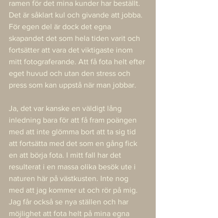
ramen för det mina kunder har beställt. 
Det är såklart kul och givande att jobba. 
För egen del är dock det egna 
skapandet det som hela tiden varit och 
fortsätter att vara det viktigaste inom 
mitt fotograferande. Att få fota helt efter 
eget huvud och utan den stress och 
press som kan uppstå när man jobbar.
Ja, det var kanske en väldigt lång 
inledning bara för att få fram poängen 
med att inte glömma bort att ta sig tid 
att fortsätta med det som en gång fick 
en att börja fota. I mitt fall har det 
resulterat i en massa olika besök ute i 
naturen här på västkusten. Inte nog 
med att jag kommer ut och rör på mig. 
Jag får också se nya ställen och har 
möjlighet att fota helt på mina egna 