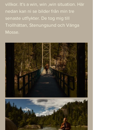
villkor. It's a win, win ,win situation. Här 
nedan kan ni se bilder från min tre 
senaste utflykter. De tog mig till 
Trollhättan, Stenungsund och Vänga 
Mosse.   