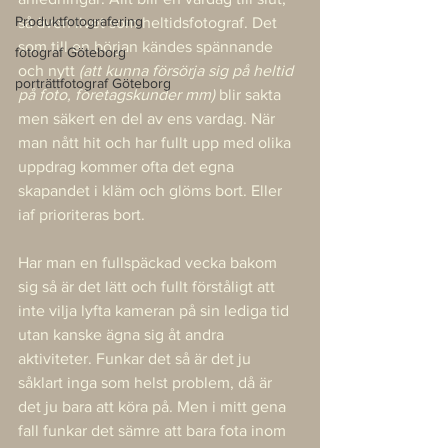
Produktfotografering
så även livet som heltidsfotograf. Det 
som till en början kändes spännande 
fotograf Göteborg
och nytt 
(att kunna försörja sig på heltid 
porträttfotograf Göteborg
på foto, företagskunder mm)
 blir sakta 
men säkert en del av ens vardag. När 
man nått hit och har fullt upp med olika 
uppdrag kommer ofta det egna 
skapandet i kläm och glöms bort. Eller 
iaf prioriteras bort. 
Har man en fullspäckad vecka bakom 
sig så är det lätt och fullt förståligt att 
inte vilja lyfta kameran på sin lediga tid 
utan kanske ägna sig åt andra 
aktiviteter. Funkar det så är det ju 
såklart inga som helst problem, då är 
det ju bara att köra på. Men i mitt gena 
fall funkar det sämre att bara fota inom 